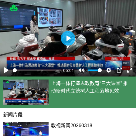
P
l
a
y
05:01
P
M
S
P
E
上海一体打造思政教育“三大课堂” 推
l
u
e
I
n
动新时代立德树人工程落地见效
a
t
t
P
t
y
e
t
e
i
r
新闻片段
n
f
g
u
教视新闻20260318
s
l