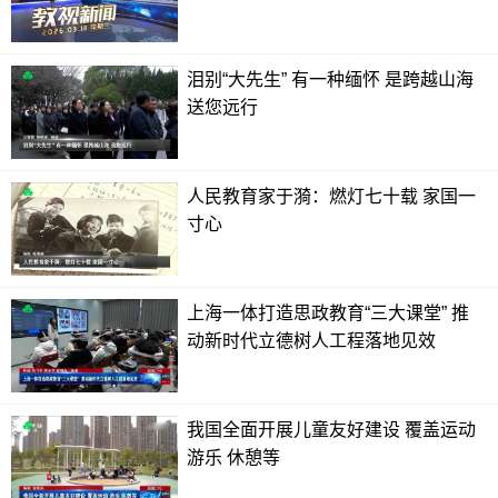
l
s
泪别“大先生” 有一种缅怀 是跨越山海
c
送您远行
r
e
e
人民教育家于漪：燃灯七十载 家国一
n
寸心
上海一体打造思政教育“三大课堂” 推
动新时代立德树人工程落地见效
我国全面开展儿童友好建设 覆盖运动
游乐 休憩等