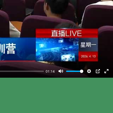
01:14
Mute
Settings
PIP
Ent
ful