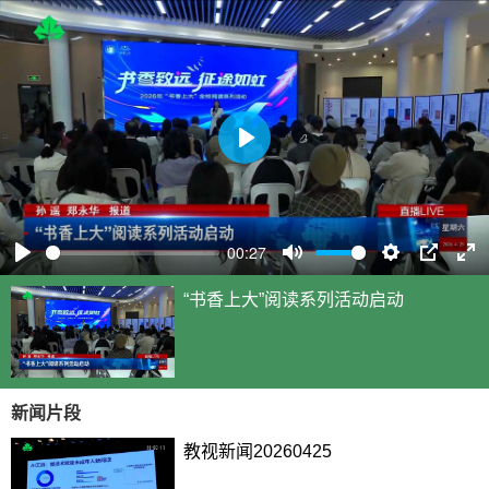
P
l
a
y
00:27
P
M
S
P
E
“书香上大”阅读系列活动启动
l
u
e
I
n
a
t
t
P
t
y
e
t
e
i
r
新闻片段
n
f
g
u
教视新闻20260425
s
l