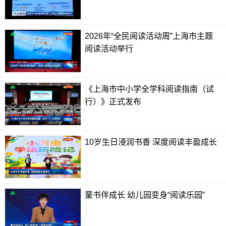
l
s
2026年“全民阅读活动周”上海市主题
c
阅读活动举行
r
e
e
《上海市中小学全学科阅读指南（试
n
行）》正式发布
10岁生日浸润书香 深度阅读丰盈成长
童书伴成长 幼儿园变身“阅读乐园”