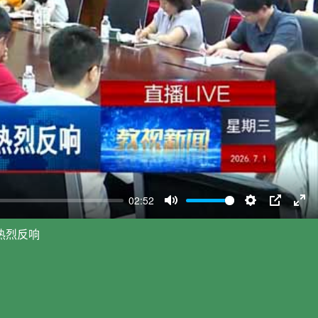
02:52
Mute
Settings
PIP
Ent
ful
热烈反响